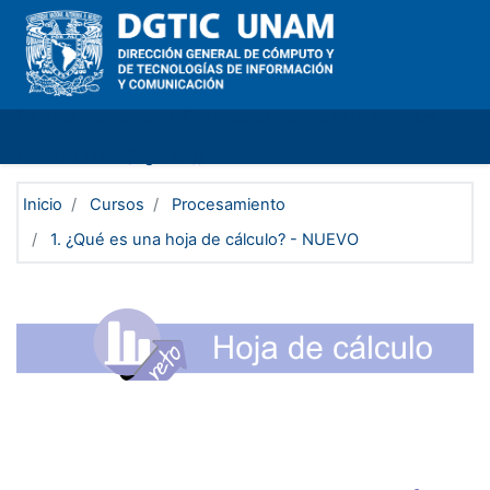
Saltar al contenido principal
En este momento está usando el acceso para invitados
(
Iniciar sesión (ingresar)
)
Inicio
Cursos
Procesamiento
1. ¿Qué es una hoja de cálculo? - NUEVO