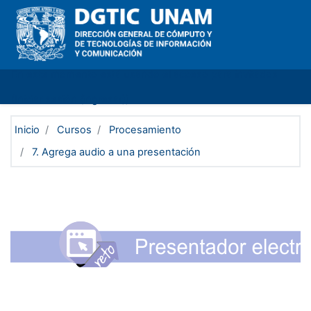
Saltar al contenido principal
En este momento está usando el acceso para invitados
(
Iniciar sesión (ingresar)
)
Inicio
Cursos
Procesamiento
7. Agrega audio a una presentación