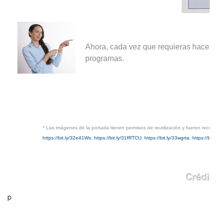
Ahora, cada vez que requieras hacer 
programas.
*
Las imágenes de la portada tienen permisos de reutilización y fueron recup
https://bit.ly/32e41Ws
;
https://bit.ly/31fRTCU
;
https://bit.ly/33wgrta
;
https://bit
p