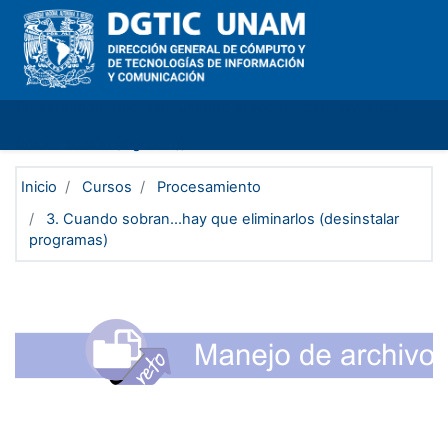
Saltar al contenido principal
En este momento está usando el acceso para invitados
(
Iniciar sesión (ingresar)
)
Inicio
Cursos
Procesamiento
3. Cuando sobran...hay que eliminarlos (desinstalar
programas)